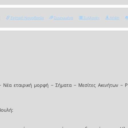
ς
Σχετική Νομοθεσία
Συνημμένα
Συλλογές
Λήψη
− Νέα εταιρική μορφή − Σήματα − Μεσίτες Ακινήτων − Ρ
Βουλή: