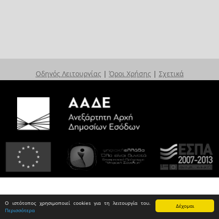
Οδηγός Λειτουργίας
|
Όροι Χρήσης
|
Σχετικά
Ο ιστότοπος χρησιμοποιεί cookies για τη λειτουργία του.
Δέχομαι
Περισσότερα