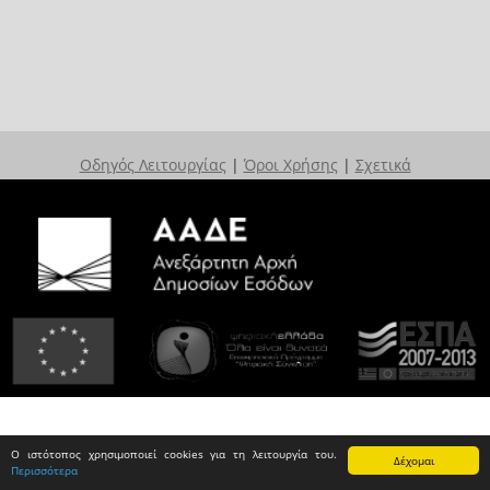
Οδηγός Λειτουργίας
|
Όροι Χρήσης
|
Σχετικά
Ο ιστότοπος χρησιμοποιεί cookies για τη λειτουργία του.
Δέχομαι
Περισσότερα