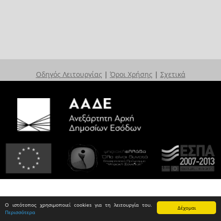
Οδηγός Λειτουργίας
|
Όροι Χρήσης
|
Σχετικά
Ο ιστότοπος χρησιμοποιεί cookies για τη λειτουργία του.
Δέχομαι
Περισσότερα