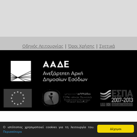
Οδηγός Λειτουργίας
|
Όροι Χρήσης
|
Σχετικά
Ο ιστότοπος χρησιμοποιεί cookies για τη λειτουργία του.
Δέχομαι
Περισσότερα