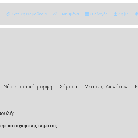
ς
Σχετική Νομοθεσία
Συνημμένα
Συλλογές
Λήψη
− Νέα εταιρική μορφή − Σήματα − Μεσίτες Ακινήτων − Ρ
Βουλή:
 της καταχώρισης σήματος