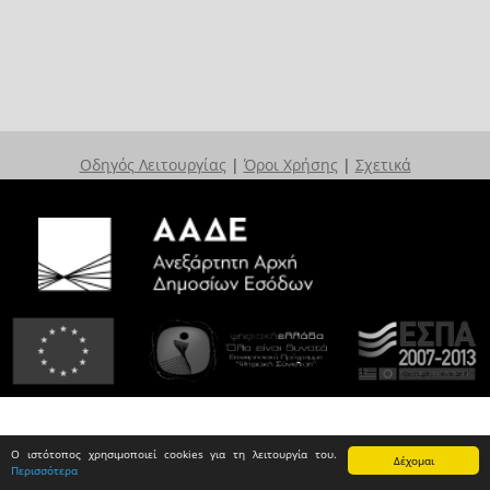
Οδηγός Λειτουργίας
|
Όροι Χρήσης
|
Σχετικά
Ο ιστότοπος χρησιμοποιεί cookies για τη λειτουργία του.
Δέχομαι
Περισσότερα