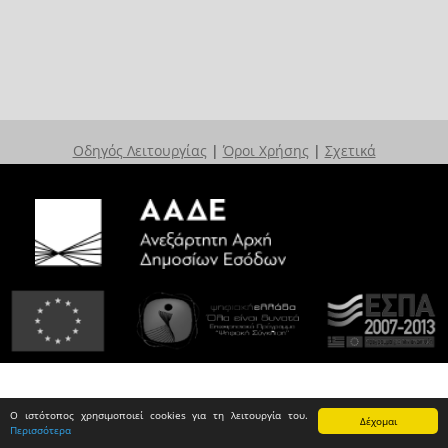
Οδηγός Λειτουργίας
|
Όροι Χρήσης
|
Σχετικά
Ο ιστότοπος χρησιμοποιεί cookies για τη λειτουργία του.
Δέχομαι
Περισσότερα