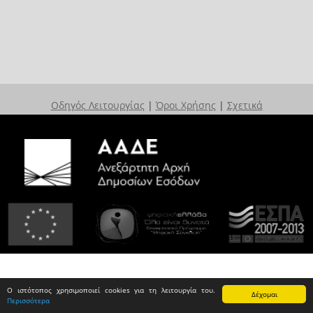
Οδηγός Λειτουργίας
|
Όροι Χρήσης
|
Σχετικά
Ο ιστότοπος χρησιμοποιεί cookies για τη λειτουργία του.
Δέχομαι
Περισσότερα