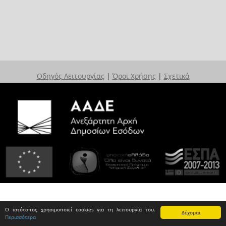
Οδηγός Λειτουργίας
|
Όροι Χρήσης
|
Σχετικά
Ο ιστότοπος χρησιμοποιεί cookies για τη λειτουργία του.
Δέχομαι
Περισσότερα