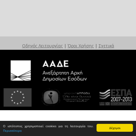
Οδηγός Λειτουργίας
|
Όροι Χρήσης
|
Σχετικά
Ο ιστότοπος χρησιμοποιεί cookies για τη λειτουργία του.
Δέχομαι
Περισσότερα