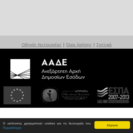
Οδηγός Λειτουργίας
|
Όροι Χρήσης
|
Σχετικά
Ο ιστότοπος χρησιμοποιεί cookies για τη λειτουργία του.
Δέχομαι
Περισσότερα