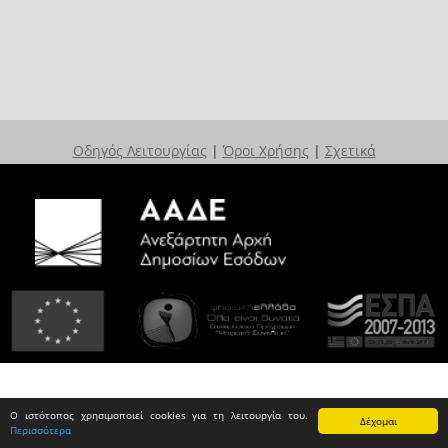
Οδηγός Λειτουργίας
|
Όροι Χρήσης
|
Σχετικά
Ο ιστότοπος χρησιμοποιεί cookies για τη λειτουργία του.
Δέχομαι
Περισσότερα