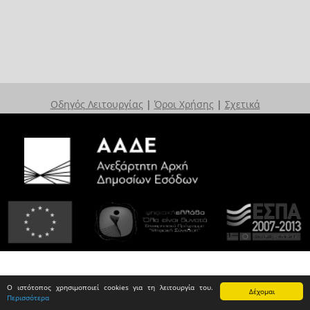
Οδηγός Λειτουργίας
|
Όροι Χρήσης
|
Σχετικά
Ο ιστότοπος χρησιμοποιεί cookies για τη λειτουργία του.
Δέχομαι
Περισσότερα