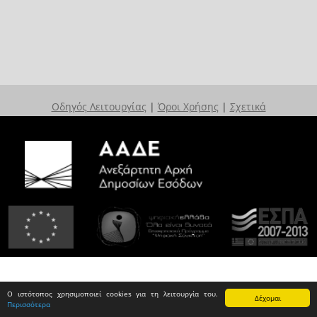
Οδηγός Λειτουργίας
|
Όροι Χρήσης
|
Σχετικά
Ο ιστότοπος χρησιμοποιεί cookies για τη λειτουργία του.
Δέχομαι
Περισσότερα