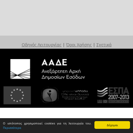
Οδηγός Λειτουργίας
|
Όροι Χρήσης
|
Σχετικά
Ο ιστότοπος χρησιμοποιεί cookies για τη λειτουργία του.
Δέχομαι
Περισσότερα