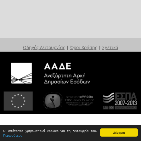
Οδηγός Λειτουργίας
|
Όροι Χρήσης
|
Σχετικά
Ο ιστότοπος χρησιμοποιεί cookies για τη λειτουργία του.
Δέχομαι
Περισσότερα