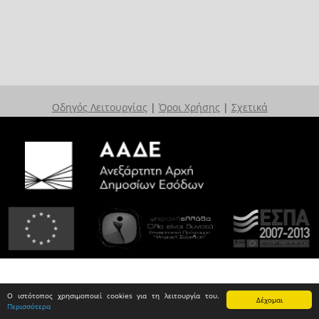
Οδηγός Λειτουργίας
|
Όροι Χρήσης
|
Σχετικά
Ο ιστότοπος χρησιμοποιεί cookies για τη λειτουργία του.
Δέχομαι
Περισσότερα