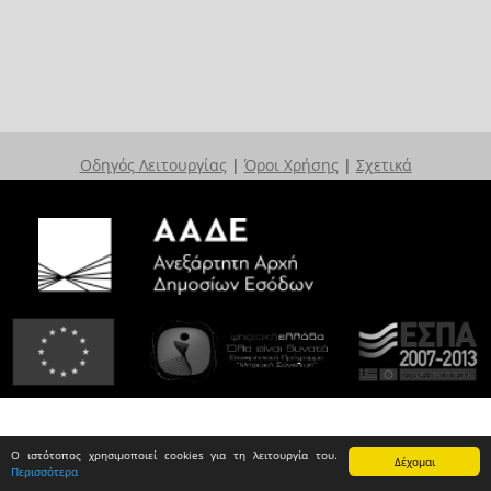
Οδηγός Λειτουργίας
|
Όροι Χρήσης
|
Σχετικά
Ο ιστότοπος χρησιμοποιεί cookies για τη λειτουργία του.
Δέχομαι
Περισσότερα