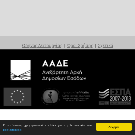
Οδηγός Λειτουργίας
|
Όροι Χρήσης
|
Σχετικά
Ο ιστότοπος χρησιμοποιεί cookies για τη λειτουργία του.
Δέχομαι
Περισσότερα