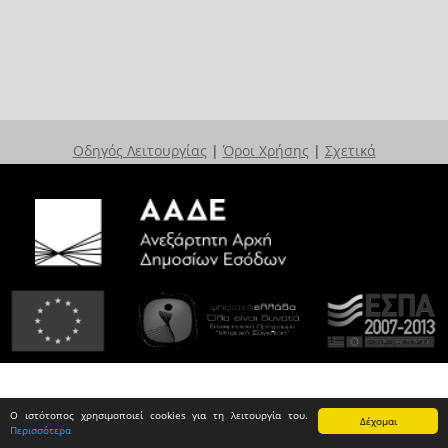
Οδηγός Λειτουργίας
|
Όροι Χρήσης
|
Σχετικά
Ο ιστότοπος χρησιμοποιεί cookies για τη λειτουργία του.
Δέχομαι
Περισσότερα