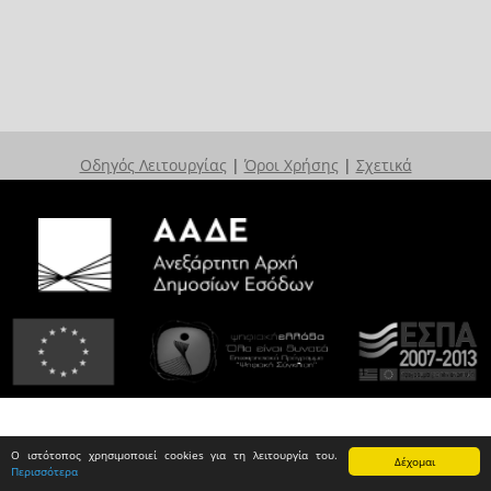
Οδηγός Λειτουργίας
|
Όροι Χρήσης
|
Σχετικά
Ο ιστότοπος χρησιμοποιεί cookies για τη λειτουργία του.
Δέχομαι
Περισσότερα