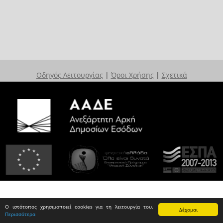
Οδηγός Λειτουργίας
|
Όροι Χρήσης
|
Σχετικά
Ο ιστότοπος χρησιμοποιεί cookies για τη λειτουργία του.
Δέχομαι
Περισσότερα