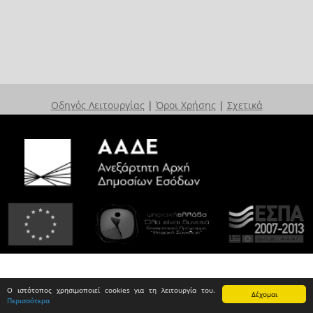
Οδηγός Λειτουργίας
|
Όροι Χρήσης
|
Σχετικά
Ο ιστότοπος χρησιμοποιεί cookies για τη λειτουργία του.
Δέχομαι
Περισσότερα