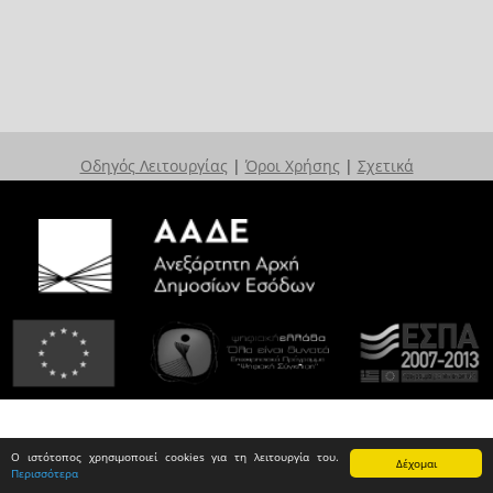
Οδηγός Λειτουργίας
|
Όροι Χρήσης
|
Σχετικά
Ο ιστότοπος χρησιμοποιεί cookies για τη λειτουργία του.
Δέχομαι
Περισσότερα