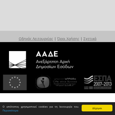
Οδηγός Λειτουργίας
|
Όροι Χρήσης
|
Σχετικά
Ο ιστότοπος χρησιμοποιεί cookies για τη λειτουργία του.
Δέχομαι
Περισσότερα